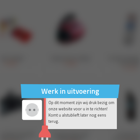
Werk in uitvoering
Op dit moment zijn wij druk bezig om
onze website voor u in te richten!
Komt u alstublieft later nog eens
terug.