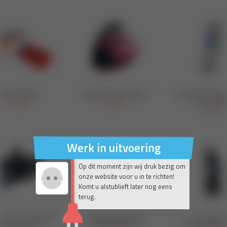
Werk in uitvoering
Op dit moment zijn wij druk bezig om
onze website voor u in te richten!
Komt u alstublieft later nog eens
terug.